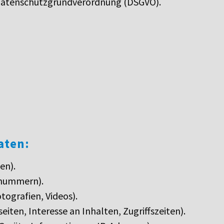
er Datenschutzgrundverordnung (DSGVO).
aten:
en).
nnummern).
tografien, Videos).
iten, Interesse an Inhalten, Zugriffszeiten).