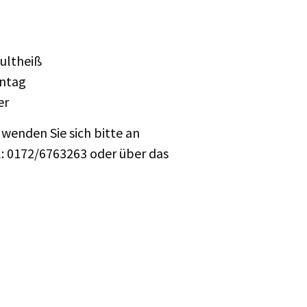
hultheiß
nntag
er
e wenden Sie sich bitte an
l: 0172/6763263 oder über das