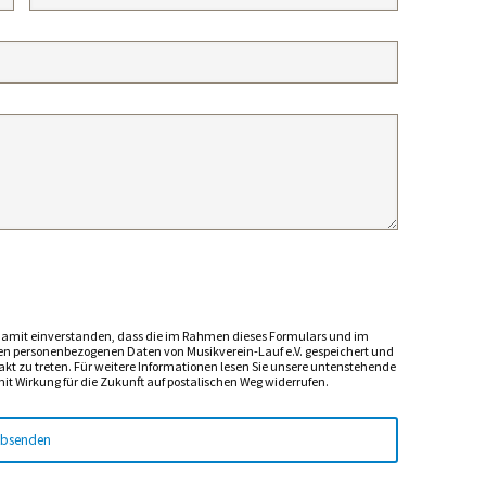
 damit einverstanden, dass die im Rahmen dieses Formulars und im
 personenbezogenen Daten von Musikverein-Lauf e.V. gespeichert und
akt zu treten. Für weitere Informationen lesen Sie unsere untenstehende
it Wirkung für die Zukunft auf postalischen Weg widerrufen.